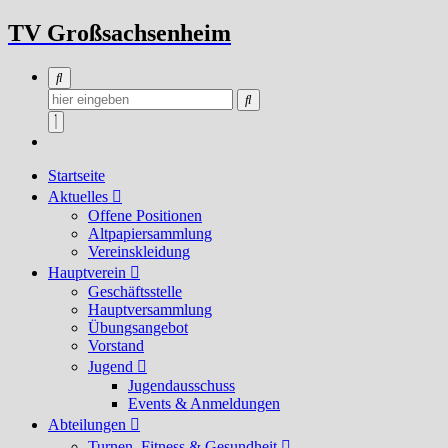
Zum
TV Großsachsenheim
Inhalt
springen
Startseite
Aktuelles
Offene Positionen
Altpapiersammlung
Vereinskleidung
Hauptverein
Geschäftsstelle
Hauptversammlung
Übungsangebot
Vorstand
Jugend
Jugendausschuss
Events & Anmeldungen
Abteilungen
Turnen, Fitness & Gesundheit